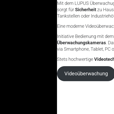
Mit dem LUPUS Überwachugss
sorgt für
Sicherheit
zu Haus
Tankstellen oder Industriehö
Eine moderne Videoüberwach
Initiative Bedienung mit d
Überwachungskameras
. D
via Smartphone, Tablet, PC 
Stets hochwertige
Videotec
Videoüberwachung