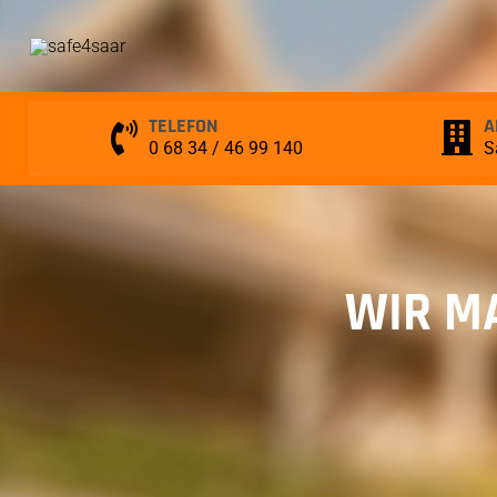
Skip
to
content
TELEFON
A
0 68 34 / 46 99 140
S
WIR M