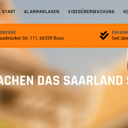
START
ALARMANLAGEN
VIDEOÜBERWACHUNG
K
DRESSE
ERFAH
aarbrücker Str. 111, 66359 Bous
Seit üb
ACHEN DAS SAARLAND 