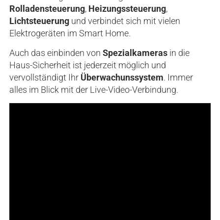
Rolladensteuerung
,
Heizungssteuerung
,
Lichtsteuerung
und verbindet sich mit vielen
Elektrogeräten im Smart Home.
Auch das einbinden von
Spezialkameras
in die
Haus-Sicherheit ist jederzeit möglich und
vervollständigt Ihr
Überwachunssystem
. Immer
alles im Blick mit der Live-Video-Verbindung.