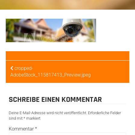
BEITRAGSNAVIGATION
cropped-
AdobeStock_115817413_Preview.jpeg
SCHREIBE EINEN KOMMENTAR
Deine E-Mail-Adresse wird nicht veröffentlicht.
Erforderliche Felder
sind mit
*
markiert
Kommentar
*