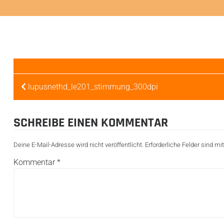
BEITRAGSNAVIGATION
lupusnethd_le201_stimmung_300dpi
SCHREIBE EINEN KOMMENTAR
Deine E-Mail-Adresse wird nicht veröffentlicht.
Erforderliche Felder sind mi
Kommentar
*