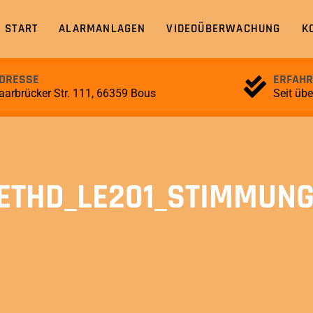
START
ALARMANLAGEN
VIDEOÜBERWACHUNG
K
DRESSE
ERFAH
aarbrücker Str. 111, 66359 Bous
Seit üb
ETHD_LE201_STIMMUNG