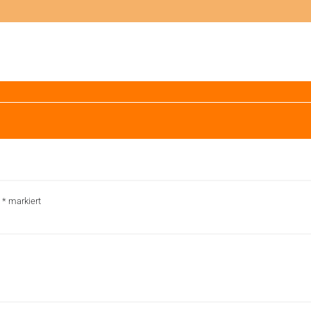
t
*
markiert